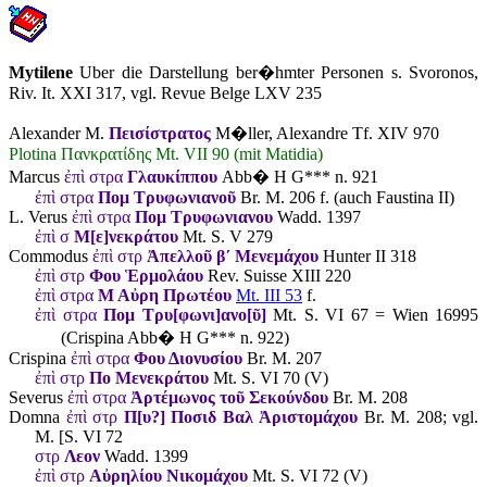
Mytilene
Uber die Darstellung ber�hmter Personen s. Svoronos,
Riv. It. XXI 317, vgl. Revue Belge LXV 235
Alexander M.
Πεισίστρατος
M�ller, Alexandre Tf. XIV 970
Plotina Πανκρατίδης Mt. VII 90 (mit Matidia)
Marcus
ἐπὶ στρα
Γλαυκίππου
Abb� H G*** n. 921
ἐπὶ στρα
Πομ Τρυφωνιανοῦ
Br. M. 206 f. (auch Faustina II)
L. Verus
ἐπὶ στρα
Πομ Τρυφωνιανου
Wadd. 1397
ἐπὶ σ
Μ[ε]νεκράτου
Mt. S. V 279
Commodus
ἐπὶ στρ
Ἀπελλοῦ βʹ Μενεμάχου
Hunter II 318
ἐπὶ στρ
Φου Ἑρμολάου
Rev. Suisse XIII 220
ἐπὶ στρα
Μ Αὐρη Πρωτέoυ
Mt. III 53
f.
ἐπὶ στρα
Πομ Τρυ[φωνι]ανο[ῦ]
Mt. S. VI 67 = Wien 16995
(Crispina Abb� H G*** n. 922)
Crispina
ἐπὶ στρα
Φου Διονυσίου
Br. M. 207
ἐπὶ στρ
Πο Μενεκράτου
Mt. S. VI 70 (V)
Severus
ἐπὶ στρα
Ἀρτέμωνος τοῦ Σεκούνδου
Br. M. 208
Domna
ἐπὶ στρ
Π[υ?] Ποσιδ Βαλ Ἀριστομάχου
Br. M. 208; vgl.
M. [S. VI 72
στρ
Λεον
Wadd. 1399
ἐπὶ στρ
Αὐρηλίου Νικομάχου
Mt. S. VI 72 (V)