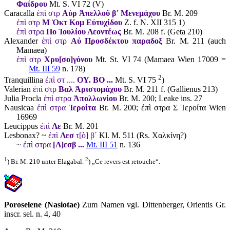
Φαίδρου
Mt. S. VI 72 (V)
Caracalla
ἐπὶ στρ
Αὐρ Ἀπελλοῦ βʹ Μενεμάχου
Br. M. 209
ἐπὶ στρ
Μ Ὀκτ Κομ Εὐτυχίδου
Z. f. N. XII 315 1)
ἐπὶ στρα
Πο Ἰουλίου Λεοντέως
Br. M. 208 f. (Geta 210)
Alexander
ἐπὶ στρ
Αὐ Προσδέκτου παραδοξ
Br. M. 211 (auch
Mamaea)
ἐπὶ στρ
Χρυ[σο]γόνου
Mt. St. VI 74 (Mamaea Wien 17009 =
Mt. III 59
n. 178)
2
Tranquillina
ἐπὶ στ ....
ΟΥ. ΒΟ ...
Mt. S. VI 75
)
Valerian
ἐπὶ στρ
Βαλ Ἀριστομάχου
Br. M. 211 f. (Gallienus 213)
Julia Procla
ἐπὶ στρα
Ἀπολλωνίου
Br. M. 200; Leake ins. 27
Nausicaa
ἐπὶ στρα
Ἱεροίτα
Br. M. 200; ἐπὶ στρα Σ Ἱεροίτα Wien
16969
Leucippus
ἐπὶ
Λε
Br. M. 201
Lesbonax? ~
ἐπὶ
Λεσ
τ[ὸ] βʹ
Kl. M. 511 (Rs. Χαλκίνη?)
~
ἐπὶ στρα
[Λ]εσβ ...
Mt. III 51
n. 136
1
2
) Br. M. 210 unter Elagabal.
) „Ce revers est retouche“.
Poroselene
(Nasiotae)
Zum Namen vgl. Dittenberger, Orientis Gr.
inscr. sel. n. 4, 40