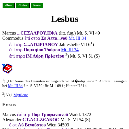
«Prev
^Index
Next»
Lesbus
Marcus
...CΕΣΑΛΡΟΥ.ΗΦΑ
(litt. fug.) Mt. S. VI 49
Commodus
ἐπὶ στρα
Σε Ἀττα...νοῦ
Mt. III 34
1
ἐπὶ στρ
Σ...ΑΤΩΡΙΑΝΟΥ
Jahreshefte VII 6
)
ἐπὶ στρ
Πομπηίου Ῥούφου
Mt. III 34
2
ἐπὶ στρα
[Μ Αὐρη Πρ]ωτέου
) Mt. S. VI 51 (S)
1
) „Der Name des Beamten ist nirgends vollst�ndig lesbar“. Andere Lesungen
bei
Mt. III 34
f. n. S. VI 50; Br. M. 169 f.; Hunter II 314.
2
) Vgl.
Mytilene
.
Eresus
Marcus
ἐπὶ στρ
Πομ Τρυφωνιανοῦ
Wadd. 1372
Alexander
CΤ.ΑCΙ.ΖЄΛΚΟC
Mt. S. VI 54 (S)
ἐ στ
Αὐ Βενούστου
Wien 34509