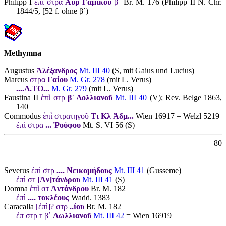
Philipp I
ἐπὶ στρα
Αὐρ Γαμικοῦ
βʹ
Br. M. 176 (Philipp II N. Chr.
1844/5, [52 f. ohne βʹ)
Methymna
Augustus
Ἀλέξανδρος
Mt. III 40
(S, mit Gaius und Lucius)
Marcus
στρα
Γαίου
M. Gr. 278
(mit L. Verus)
....Λ.ΤΟ...
M. Gr. 279
(mit L. Verus)
Faustina II
ἐπὶ στρ
βʹ Λολλιανοῦ
Mt. III 40
(V); Rev. Belge 1863,
140
Commodus
ἐπὶ στρατηγοῦ
Τι Κλ Ἀδμ...
Wien 16917 = Welzl 5219
ἐπὶ στρα
... Ῥούφου
Mt. S. VI 56 (S)
80
Severus
ἐπὶ στρ
.... Νεικομήδους
Mt. III 41
(Gusseme)
ἐπὶ στ
[Ἀν]τάνδρου
Mt. III 41
(S)
Domna
ἐπὶ στ
Ἀντάνδρου
Br. M. 182
ἐπὶ
.... τοκλέους
Wadd. 1383
Caracalla
[ἐπὶ]? στρ
..ίου
Br. M. 182
ἐπ στρ τ βʹ
Λωλλιανοῦ
Mt. III 42
= Wien 16919