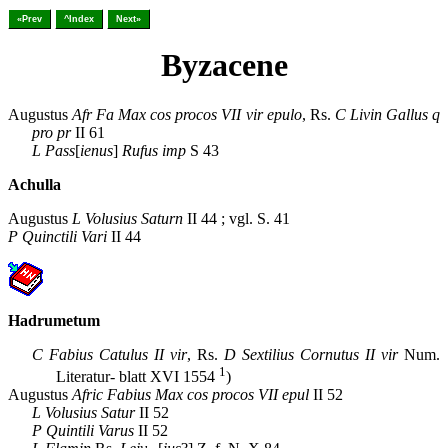
«Prev
^Index
Next»
Byzacene
Augustus
Afr Fa Max cos procos VII vir epulo
, Rs.
C Livin Gallus q
pro pr
II 61
L Pass
[
ienus
]
Rufus imp
S 43
Achulla
Augustus
L Volusius Saturn
II 44 ; vgl. S. 41
P Quinctili Vari
II 44
Hadrumetum
C Fabius Catulus II vir
, Rs.
D Sextilius Cornutus II vir
Num.
1
Literatur- blatt XVI 1554
)
Augustus
Afric Fabius Max cos procos VII epul
II 52
L Volusius Satur
II 52
P Quintili Varus
II 52