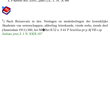
L Flamin
Rs.
Leiv...
[
ius
?] Z. f. N. X 84
1
) Nach Boissevain in den Verslagen en mededeelingen der koninklijke
Akademie van wetenschappen, afdeeling letterkunde, vierde reeks, tiende deel
(Amsterdam 1911) 360; bei M�ller II 52 u. S 41
P Sextilius pr p Af VII v ep
Aufsatz jetzt Z. f. N. XXIX 107