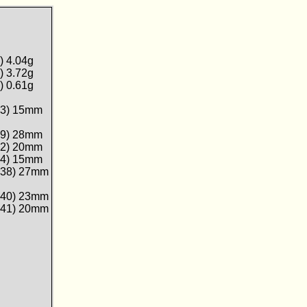
1)
4.04g
1)
3.72g
5)
0.61g
43)
15mm
39)
28mm
42)
20mm
44)
15mm
338)
27mm
340)
23mm
341)
20mm